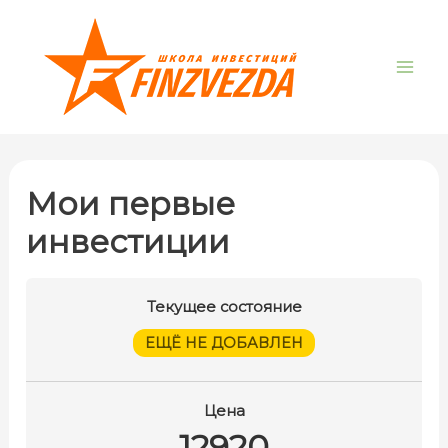
Перейти
Mai
к
Me
содержимому
Мои первые
инвестиции
Текущее состояние
ЕЩЁ НЕ ДОБАВЛЕН
Цена
12920