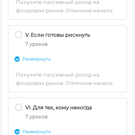
Получите пассивный доход на
18. Фонды
24. Маржинальное кредитование
фондовом рынке. Отличное начало.
Содержимое раздела
09. Как открыть брокерский счёт
19. Фьючерсы и опционы
0% Завершено
0/6 уроков
25. Способы анализа
10. Обзор приложения
V. Если готовы рискнуть
20. Опционы
7 уроков
26. Виды облигаций
11. Обзор терминала Финам
Развернуть
21. Структурные продукты
27. Параметры облигаций
12. Торговые терминалы
Получите пассивный доход на
28. Доходность облигаций
фондовом рынке. Отличное начало.
Содержимое раздела
0% Завершено
0/7 уроков
29. Риски облигаций
VI. Для тех, кому некогда
7 уроков
32. Основы фундаментального
30. Советы
анализа
Развернуть