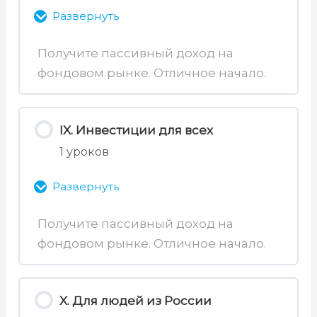
Развернуть
46. Графики
43. Стратегии фондов
Получите пассивный доход на
47. Уровни
фондовом рынке. Отличное начало.
Содержимое раздела
44. Индивидуальное ДУ и
автоследование
0% Завершено
0/3 уроков
48. Тренд и Флет
IX. Инвестиции для всех
1 уроков
52. Новостное поле инвестора
49. Стоп-приказ
Развернуть
53. Как читать новости инвестору
50. Паттерны
Получите пассивный доход на
54. Принципы движения капитала
фондовом рынке. Отличное начало.
Содержимое раздела
51. Индикаторы
0% Завершено
0/1 уроков
X. Для людей из России