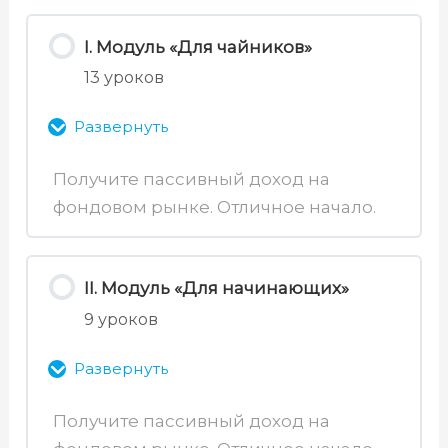
I. Модуль «Для чайников»
13 уроков
Развернуть
Получите пассивный доход на
фондовом рынке. Отличное начало.
Содержимое раздела
0% Завершено
0/13 уроков
II. Модуль «Для начинающих»
9 уроков
00. Введение
Развернуть
01. Создание условий
инвестирования
Получите пассивный доход на