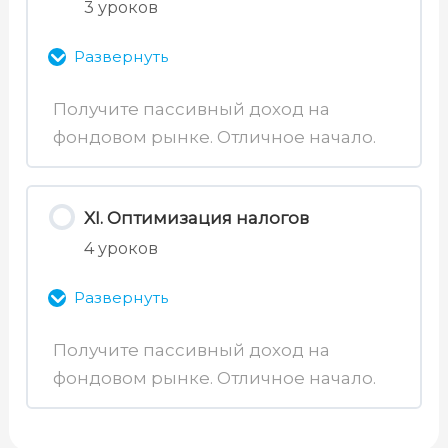
3 уроков
55. Пропорции инвестиционного
портфеля
Развернуть
Получите пассивный доход на
фондовом рынке. Отличное начало.
Содержимое раздела
0% Завершено
0/3 уроков
XI. Оптимизация налогов
4 уроков
56. Работа в условиях санкций
Развернуть
57. Статусы инвестора
Получите пассивный доход на
58. Рекомендации по
фондовом рынке. Отличное начало.
Содержимое раздела
инвестиционной торговле
0% Завершено
0/4 уроков