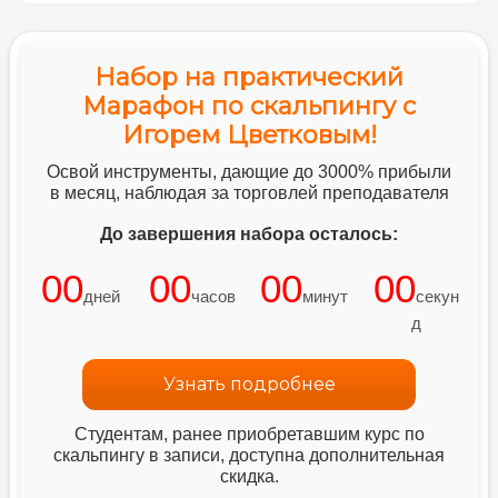
59. Налогообложение инвестора
Набор на практический
Марафон по скальпингу с
60. Сальдирование налогов
Игорем Цветковым!
Освой инструменты, дающие до 3000% прибыли
61. Уплата налогов
в месяц, наблюдая за торговлей преподавателя
До завершения набора осталось:
62. Как перенести убыток одного
00
00
00
00
года на другой и получить вычет?
дней
часов
минут
секун
д
Узнать подробнее
Студентам, ранее приобретавшим курс по
скальпингу в записи, доступна дополнительная
скидка.