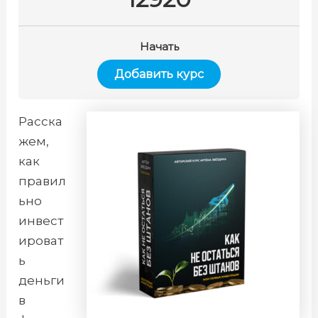
Начать
Добавить курс
Расска
жем,
как
правил
ьно
инвест
ироват
ь
деньги
в