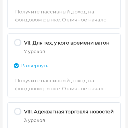
31. Обзор площадок
33. Рейтинг, ликвидность
Получите пассивный доход на
фондовом рынке. Отличное начало.
Содержимое раздела
34. Мультипликаторы
0% Завершено
0/7 уроков
VII. Для тех, у кого времени вагон
35. Дивиденды
7 уроков
39. Управляющие компании
36. Дивидендная доходность
Развернуть
40. Фонды и рейтинг УК
Получите пассивный доход на
37. История дивидендов
41. Биржевые индексы и фонды
фондовом рынке. Отличное начало.
Содержимое раздела
38. Практика выбора
0% Завершено
0/7 уроков
41.1. Агрегатор фондов
дивидендных акций
VIII. Адекватная торговля новостей
3 уроков
45. Теория Доу
42. Виды фондов