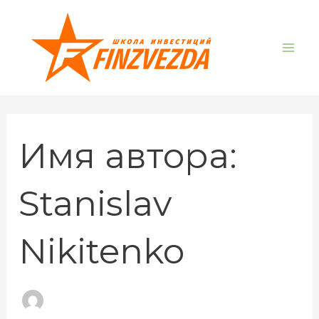
Поиск:
Перейти
Mai
к
Me
содержимому
Имя автора:
Stanislav
Nikitenko