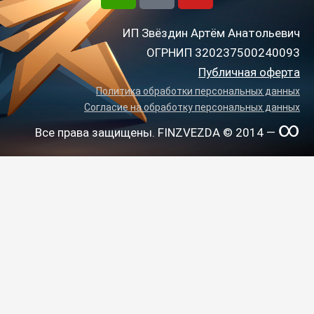
v
m
u
e
m
t
ИП Звёздин Артём Анатольевич
l
e
u
ОГРНИП 320237500240093
o
n
b
Публичная оферта
p
t
e
Политика обработки персональных данных
e
s
Согласие на обработку персональных данных
∞
Все права защищены. FINZVEZDA © 2014 —