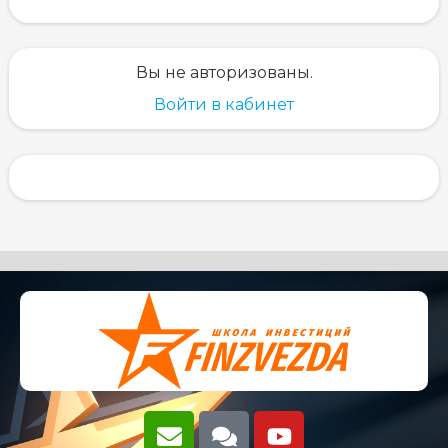
Вы не авторизованы.
Войти в кабинет
E
C
Y
n
o
o